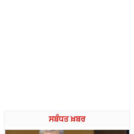
ਸਬੰਧਤ ਖ਼ਬਰ