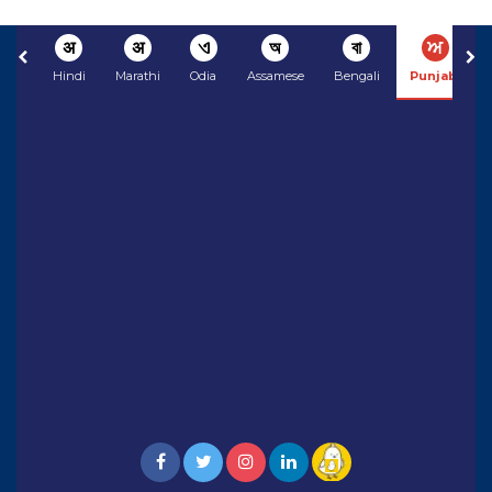
अ
अ
ଏ
অ
বা
ਅ
Hindi
Marathi
Odia
Assamese
Bengali
Punjabi