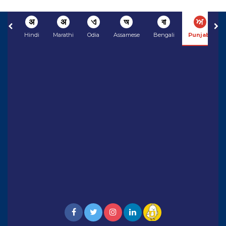
अ
अ
ଏ
অ
বা
ਅ
Hindi
Marathi
Odia
Assamese
Bengali
Punjabi