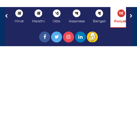
अ
अ
ଏ
অ
বা
ਅ
Hindi
Marathi
Odia
Assamese
Bengali
Punjabi