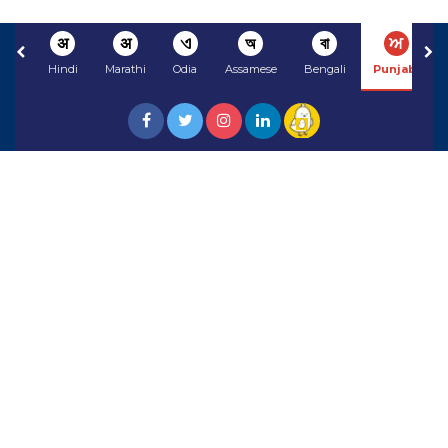
अ
अ
ଏ
অ
বা
ਅ
Hindi
Marathi
Odia
Assamese
Bengali
Punjabi