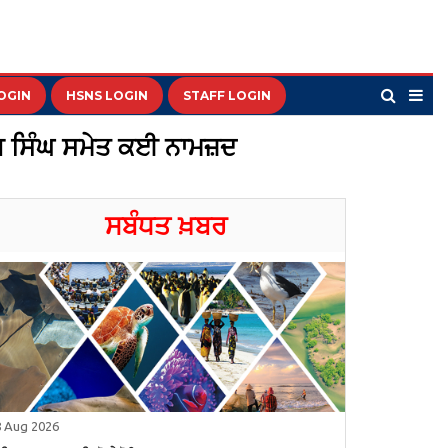
OGIN
HSNS LOGIN
STAFF LOGIN
ੀਪ ਸਿੰਘ ਸਮੇਤ ਕਈ ਨਾਮਜ਼ਦ
ਸਬੰਧਤ ਖ਼ਬਰ
8 Aug 2026