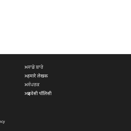
ਸਾਡੇ ਬਾਰੇ
हमारे लेखक
ਸੰਪਰਕ
प्राइवेसी पॉलिसी
ncy