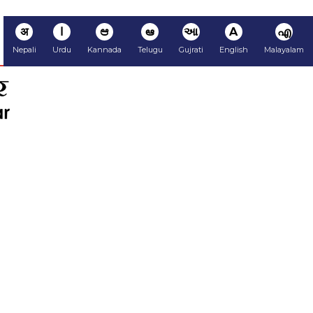
अ
ا
ಆ
ఆ
આ
A
എ
Nepali
Urdu
Kannada
Telugu
Gujrati
English
Malayalam