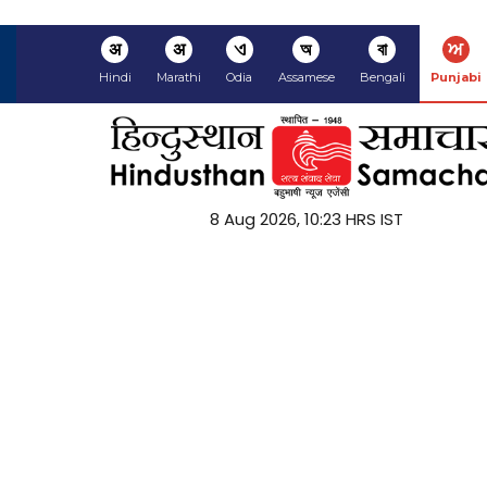
अ
अ
ଏ
অ
বা
ਅ
Hindi
Marathi
Odia
Assamese
Bengali
Punjabi
8 Aug 2026, 10:23 HRS IST