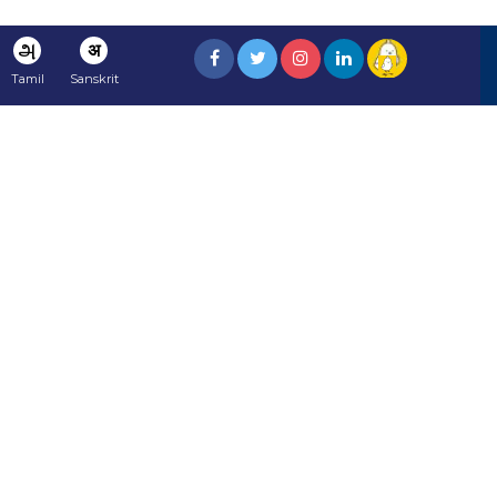
அ
अ
Tamil
Sanskrit