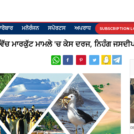
ਾਰੋਬਾਰ
ਮਨੋਰੰਜਨ
ਸਪੋਰਟਸ
ਅਪਰਾਧ
SUBSCRIPTION L
ਂ ਵਿੱਚ ਮਾਰਕੁੱਟ ਮਾਮਲੇ 'ਚ ਕੇਸ ਦਰਜ, ਨਿਹੰਗ ਜਸਦ
WhatsApp
0