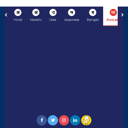
अ
अ
ଏ
অ
বা
ਅ
Hindi
Marathi
Odia
Assamese
Bengali
Punjabi