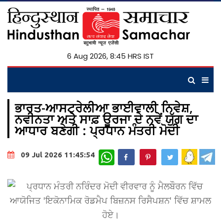
6 Aug 2026, 8:45 HRS IST
ਭਾਰਤ-ਆਸਟ੍ਰੇਲੀਆ ਭਾਈਵਾਲੀ ਨਿਵੇਸ਼,
ਨਵੀਨਤਾ ਅਤੇ ਸਾਫ਼ ਊਰਜਾ ਦੇ ਨਵੇਂ ਯੁੱਗ ਦਾ
ਆਧਾਰ ਬਣੇਗੀ : ਪ੍ਰਧਾਨ ਮੰਤਰੀ ਮੋਦੀ
WhatsApp
09 Jul 2026 11:45:54