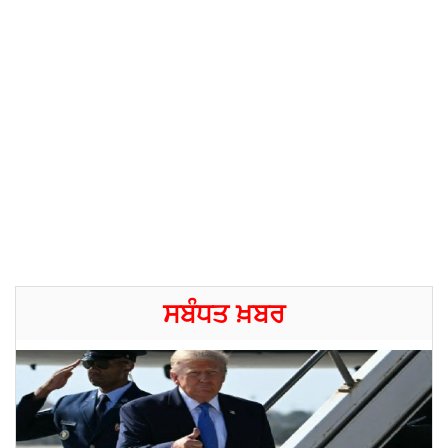
ਸਬੰਧਤ ਖ਼ਬਰ