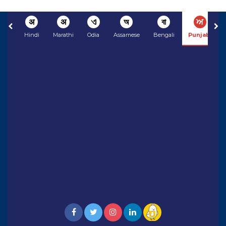
अ
अ
ଏ
অ
বা
ਅ
Hindi
Marathi
Odia
Assamese
Bengali
Punjabi