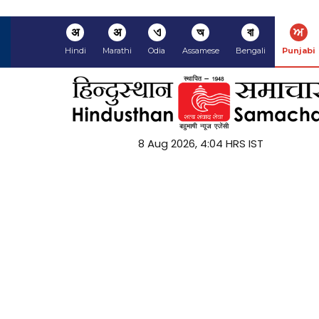
अ
अ
ଏ
অ
বা
ਅ
Hindi
Marathi
Odia
Assamese
Bengali
Punjabi
8 Aug 2026, 4:04 HRS IST