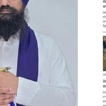
ਜਲ
ਖਾ
ਜਲ
ਨਸ
ਕਾ
ਗ੍
0
ਮ
ਕ
ਮੋ
ਮਾ
ਕਰ
ਬਣ