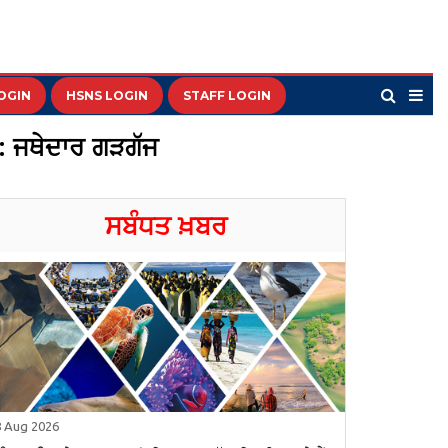
OGIN
HSNS LOGIN
STAFF LOGIN
ਸ: ਜਥੇਦਾਰ ਗੜਗੱਜ
ਸਬੰਧਤ ਖ਼ਬਰ
8 Aug 2026