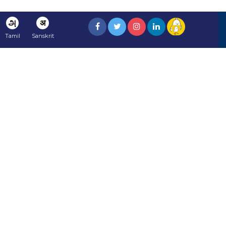
அ
अ
Tamil
Sanskrit