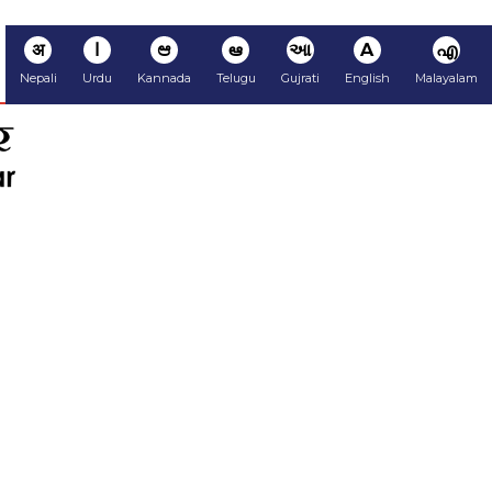
अ
ا
ಆ
ఆ
આ
A
എ
Nepali
Urdu
Kannada
Telugu
Gujrati
English
Malayalam