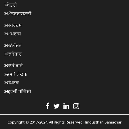
ਖੇਤਰੀ
ਅੰਤਰਰਾਸ਼ਟਰੀ
ਸਪੋਰਟਸ
ਅਪਰਾਧ
ਮਨੋਰੰਜਨ
ਕਾਰੋਬਾਰ
ਸਾਡੇ ਬਾਰੇ
हमारे लेखक
ਸੰਪਰਕ
प्राइवेसी पॉलिसी
Copyright © 2017-2024. All Rights Reserved Hindusthan Samachar