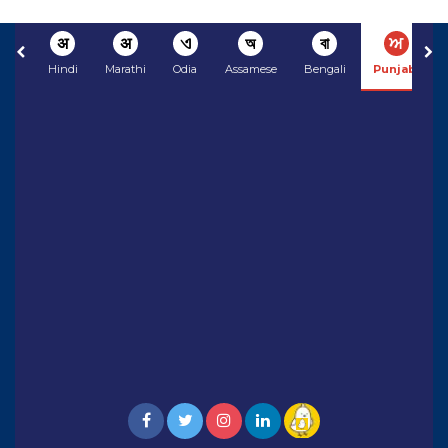
अ
अ
ଏ
অ
বা
ਅ
Hindi
Marathi
Odia
Assamese
Bengali
Punjabi