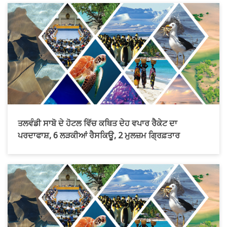
ਤਲਵੰਡੀ ਸਾਬੋ ਦੇ ਹੋਟਲ ਵਿੱਚ ਕਥਿਤ ਦੇਹ ਵਪਾਰ ਰੈਕੇਟ ਦਾ
ਪਰਦਾਫਾਸ਼, 6 ਲੜਕੀਆਂ ਰੈਸਕਿਊ, 2 ਮੁਲਜ਼ਮ ਗ੍ਰਿਫ਼ਤਾਰ