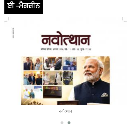
ਈ -ਮੈਗਜ਼ੀਨ
नवोत्थान
READ