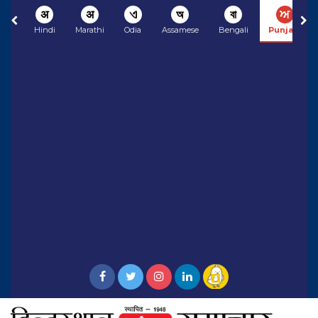
अ
अ
ଏ
অ
বা
ਅ
Hindi
Marathi
Odia
Assamese
Bengali
Punjabi