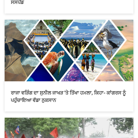
ਸਸਪੈਂਡ
ਰਾਜਾ ਵੜਿੰਗ ਦਾ ਸੁਨੀਲ ਜਾਖੜ ’ਤੇ ਤਿੱਖਾ ਹਮਲਾ, ਕਿਹਾ- ਕਾਂਗਰਸ ਨੂੰ
ਪਹੁੰਚਾਇਆ ਵੱਡਾ ਨੁਕਸਾਨ