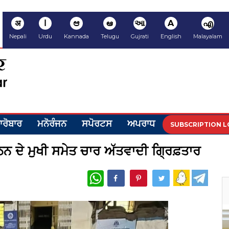
अ
ا
ಆ
ఆ
આ
A
എ
Nepali
Urdu
Kannada
Telugu
Gujrati
English
Malayalam
ਾਰੋਬਾਰ
ਮਨੋਰੰਜਨ
ਸਪੋਰਟਸ
ਅਪਰਾਧ
SUBSCRIPTION L
ਗਠਨ ਦੇ ਮੁਖੀ ਸਮੇਤ ਚਾਰ ਅੱਤਵਾਦੀ ਗ੍ਰਿਫ਼ਤਾਰ
WhatsApp