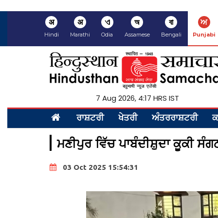
अ
अ
ଏ
অ
বা
ਅ
Hindi
Marathi
Odia
Assamese
Bengali
Punjabi
7 Aug 2026, 4:17 HRS IST
ਰਾਸ਼ਟਰੀ
ਖੇਤਰੀ
ਅੰਤਰਰਾਸ਼ਟਰੀ
ਕ
ਮਣੀਪੁਰ ਵਿੱਚ ਪਾਬੰਦੀਸ਼ੁਦਾ ਕੂਕੀ ਸੰ
03 Oct 2025 15:54:31