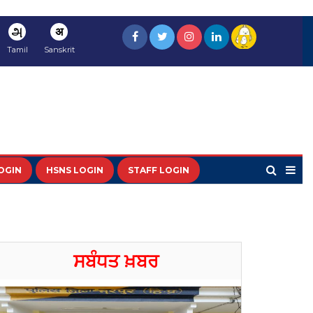
அ
अ
Tamil
Sanskrit
OGIN
HSNS LOGIN
STAFF LOGIN
ਸਬੰਧਤ ਖ਼ਬਰ