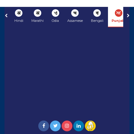
अ
अ
ଏ
অ
বা
ਅ
Hindi
Marathi
Odia
Assamese
Bengali
Punjabi