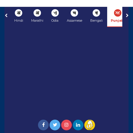
अ
अ
ଏ
অ
বা
ਅ
Hindi
Marathi
Odia
Assamese
Bengali
Punjabi