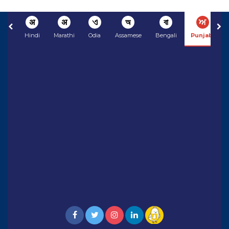
अ
अ
ଏ
অ
বা
ਅ
Hindi
Marathi
Odia
Assamese
Bengali
Punjabi