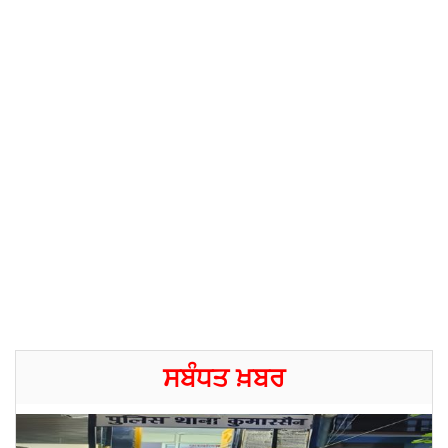
ਸਬੰਧਤ ਖ਼ਬਰ