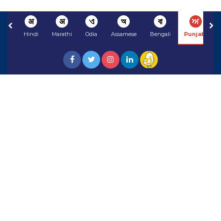
अ
अ
ଏ
অ
বা
ਅ
Hindi
Marathi
Odia
Assamese
Bengali
Punjabi