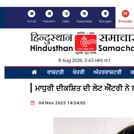
अ
अ
ଏ
অ
বা
ਅ
Hindi
Marathi
Odia
Assamese
Bengali
Punjabi
8 Aug 2026, 3:43 HRS IST
ਰਾਸ਼ਟਰੀ
ਖੇਤਰੀ
ਅੰਤਰਰਾਸ਼ਟਰੀ
ਕ
ਮਾਧੁਰੀ ਦੀਕਸ਼ਿਤ ਦੀ ਲੇਟ ਐਂਟਰੀ ਨੇ
04 Nov 2025 14:54:02