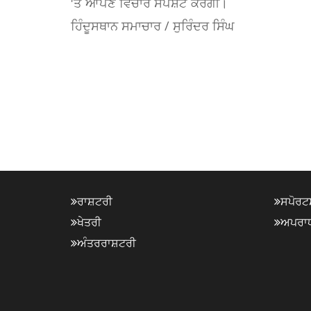
'ਤੇ ਆਪਣੇ ਵਿਚਾਰ ਸਪੱਸ਼ਟ ਕਰੇਗੀ।
ਹਿੰਦੂਸਥਾਨ ਸਮਾਚਾਰ / ਸੁਰਿੰਦਰ ਸਿੰਘ
ਰਾਸ਼ਟਰੀ
ਸਪੋਰਟ
ਖੇਤਰੀ
ਅਪਰਾ
ਅੰਤਰਰਾਸ਼ਟਰੀ