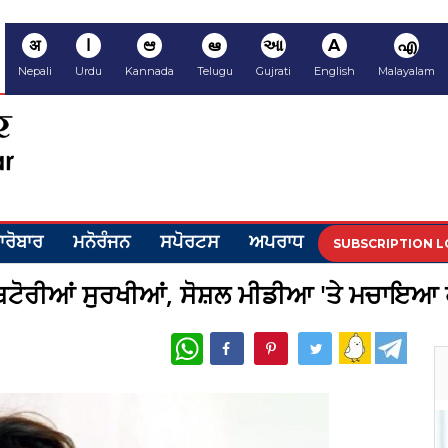
अ
ا
ಆ
ఆ
આ
A
എ
Nepali
Urdu
Kannada
Telugu
Gujrati
English
Malayalam
ਾਰੋਬਾਰ
ਮਨੋਰੰਜਨ
ਸਪੋਰਟਸ
ਅਪਰਾਧ
SUBSCRIPTION L
 ਬਟੋਰੀਆਂ ਸੁਰਖੀਆਂ, ਸੋਸ਼ਲ ਮੀਡੀਆ 'ਤੇ ਮਚਾਇਆ 
WhatsApp