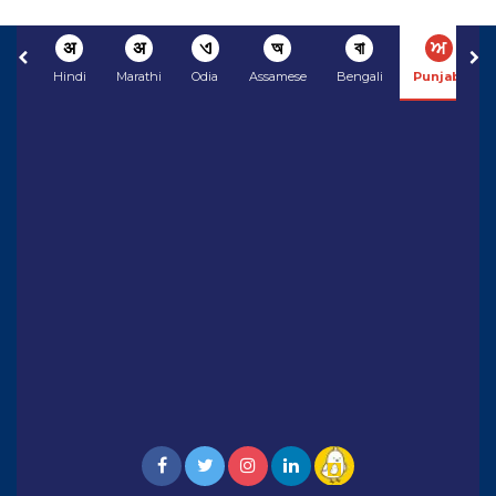
अ
अ
ଏ
অ
বা
ਅ
Hindi
Marathi
Odia
Assamese
Bengali
Punjabi