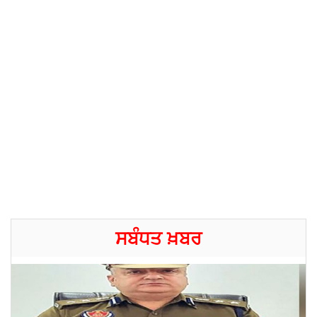
ਸਬੰਧਤ ਖ਼ਬਰ