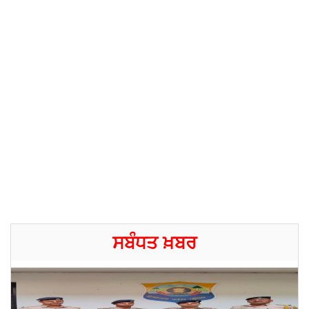
ਸਬੰਧਤ ਖ਼ਬਰ