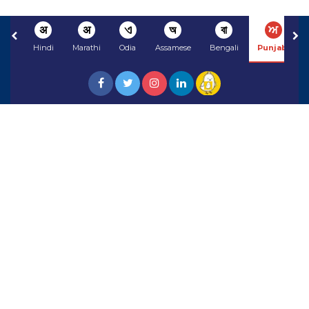
अ
अ
ଏ
অ
বা
ਅ
Hindi
Marathi
Odia
Assamese
Bengali
Punjabi