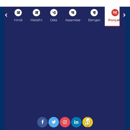
अ
अ
ଏ
অ
বা
ਅ
Hindi
Marathi
Odia
Assamese
Bengali
Punjabi