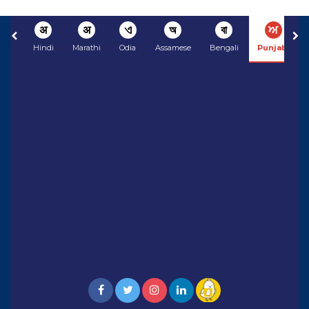
अ
अ
ଏ
অ
বা
ਅ
Hindi
Marathi
Odia
Assamese
Bengali
Punjabi