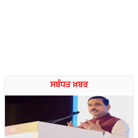
ਸਬੰਧਤ ਖ਼ਬਰ