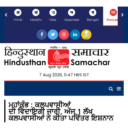
अ
अ
ଏ
অ
বা
ਅ
Hindi
Marathi
Odia
Assamese
Bengali
Punjabi
7 Aug 2026, 0:47 HRS IST
ਮਹਾਂਕੁੰਭ : ਕਲਪਵਾਸੀਆਂ
ਦੀ ਵਿਦਾਇਗੀ ਜਾਰੀ, ਅੱਜ 1 ਲੱਖ
ਕਲਪਵਾਸੀਆਂ ਨੇ ਕੀਤਾ ਪਵਿੱਤਰ ਇਸ਼ਨਾਨ