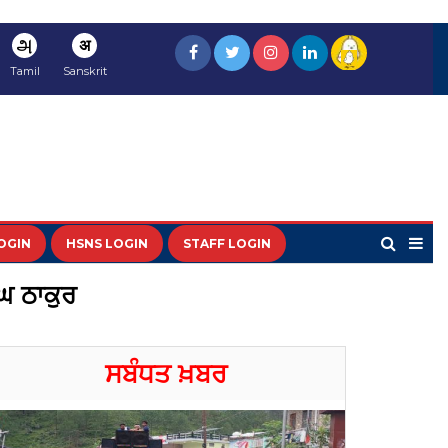
அ
अ
Tamil
Sanskrit
OGIN
HSNS LOGIN
STAFF LOGIN
ਘ ਠਾਕੁਰ
ਸਬੰਧਤ ਖ਼ਬਰ