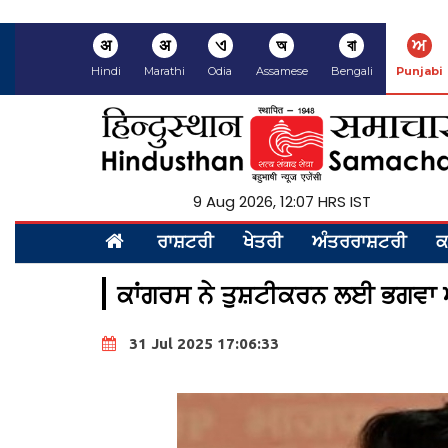
अ
अ
ଏ
অ
বা
ਅ
Hindi
Marathi
Odia
Assamese
Bengali
Punjabi
9 Aug 2026, 12:07 HRS IST
ਰਾਸ਼ਟਰੀ
ਖੇਤਰੀ
ਅੰਤਰਰਾਸ਼ਟਰੀ
ਕ
ਕਾਂਗਰਸ ਨੇ ਤੁਸ਼ਟੀਕਰਨ ਲਈ ਭਗਵਾ ਅ
31 Jul 2025 17:06:33