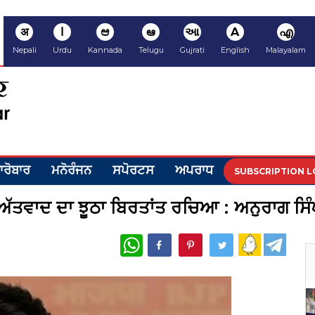
अ
ا
ಆ
ఆ
આ
A
എ
Nepali
Urdu
Kannada
Telugu
Gujrati
English
Malayalam
ਾਰੋਬਾਰ
ਮਨੋਰੰਜਨ
ਸਪੋਰਟਸ
ਅਪਰਾਧ
SUBSCRIPTION L
ੱਤਵਾਦ ਦਾ ਝੂਠਾ ਬਿਰਤਾਂਤ ਰਚਿਆ : ਅਨੁਰਾਗ ਸਿੰ
WhatsApp