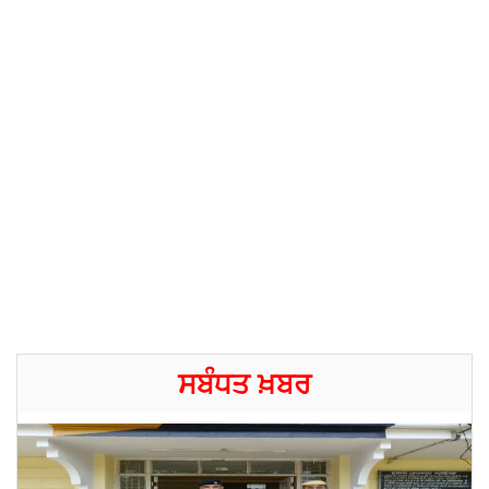
ਸਬੰਧਤ ਖ਼ਬਰ