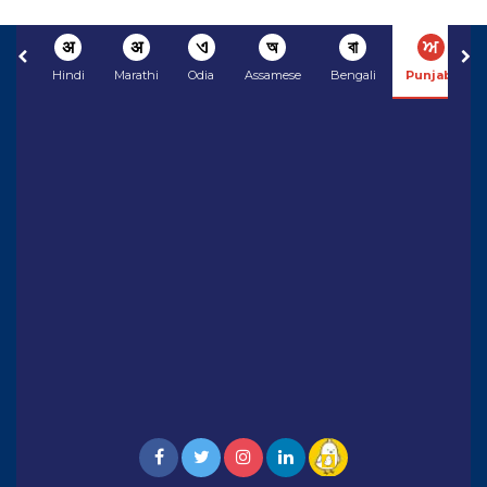
अ
अ
ଏ
অ
বা
ਅ
Hindi
Marathi
Odia
Assamese
Bengali
Punjabi