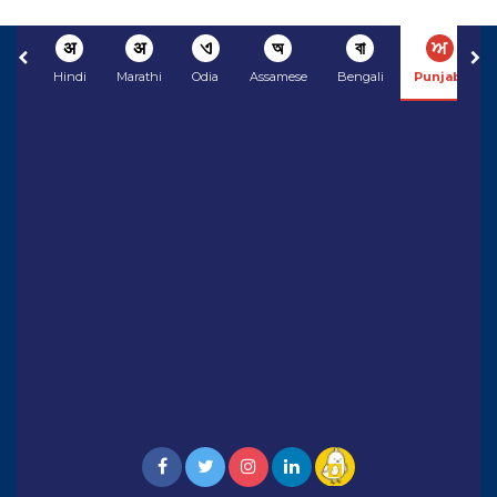
अ
अ
ଏ
অ
বা
ਅ
Hindi
Marathi
Odia
Assamese
Bengali
Punjabi