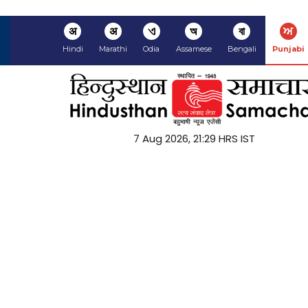
अ
अ
ଏ
অ
বা
ਅ
Hindi
Marathi
Odia
Assamese
Bengali
Punjabi
7 Aug 2026, 21:29 HRS IST