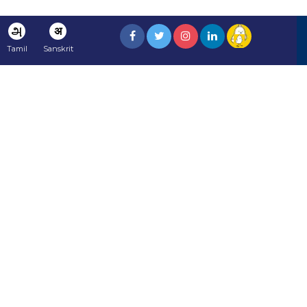
அ
अ
Tamil
Sanskrit