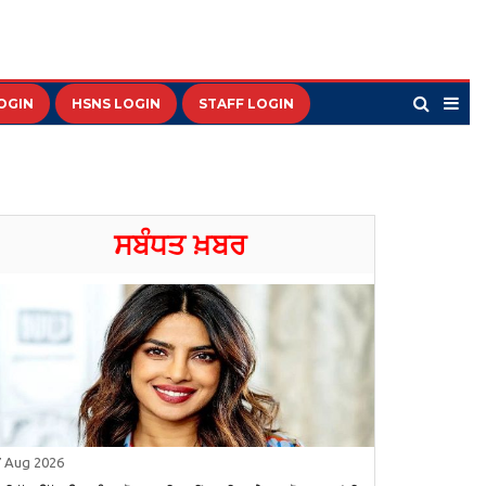
OGIN
HSNS LOGIN
STAFF LOGIN
ਸਬੰਧਤ ਖ਼ਬਰ
7 Aug 2026