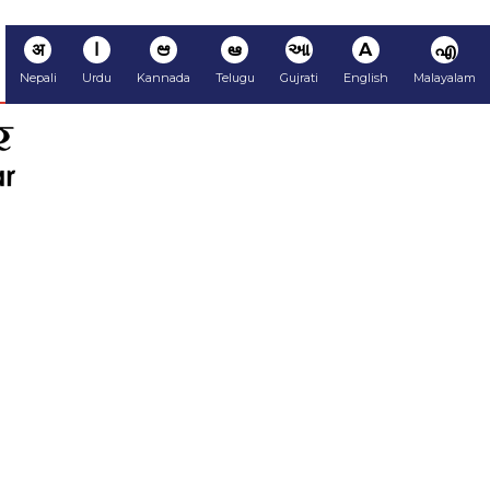
अ
ا
ಆ
ఆ
આ
A
എ
Nepali
Urdu
Kannada
Telugu
Gujrati
English
Malayalam