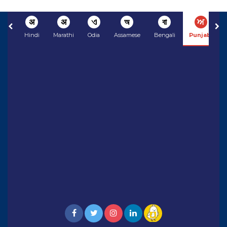
अ
अ
ଏ
অ
বা
ਅ
Hindi
Marathi
Odia
Assamese
Bengali
Punjabi