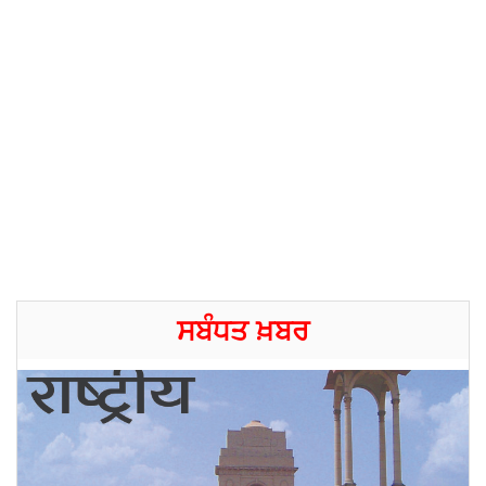
ਸਬੰਧਤ ਖ਼ਬਰ