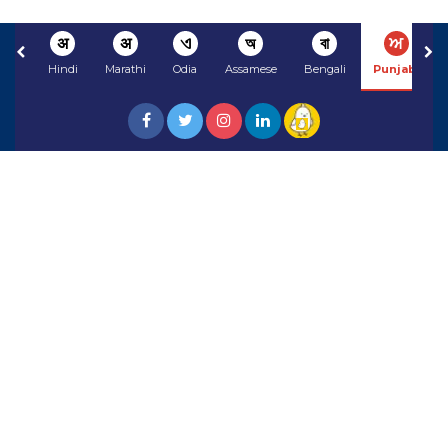
अ
अ
ଏ
অ
বা
ਅ
Hindi
Marathi
Odia
Assamese
Bengali
Punjabi