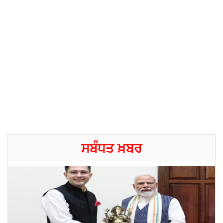
ਸਬੰਧਤ ਖ਼ਬਰ