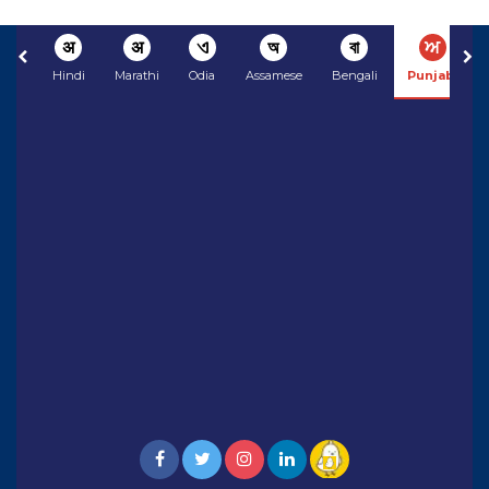
अ
अ
ଏ
অ
বা
ਅ
Hindi
Marathi
Odia
Assamese
Bengali
Punjabi