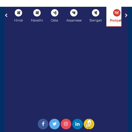
अ
अ
ଏ
অ
বা
ਅ
Hindi
Marathi
Odia
Assamese
Bengali
Punjabi