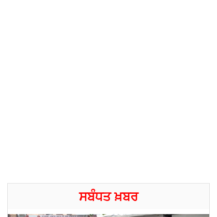
ਸਬੰਧਤ ਖ਼ਬਰ