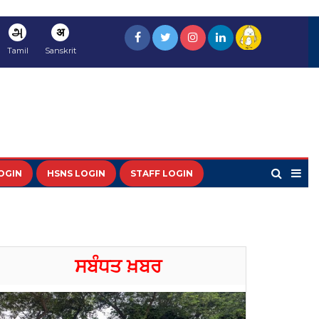
அ
अ
Tamil
Sanskrit
OGIN
HSNS LOGIN
STAFF LOGIN
ਸਬੰਧਤ ਖ਼ਬਰ