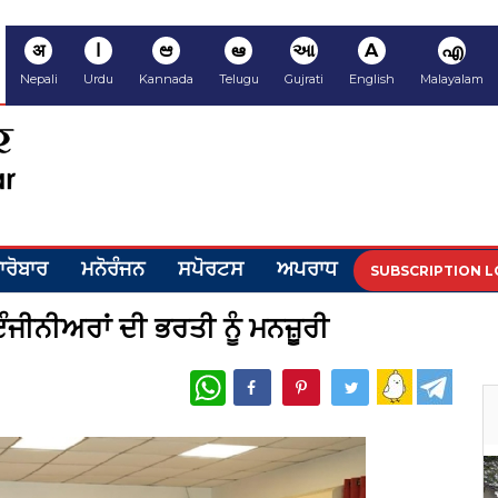
अ
ا
ಆ
ఆ
આ
A
എ
Nepali
Urdu
Kannada
Telugu
Gujrati
English
Malayalam
ਾਰੋਬਾਰ
ਮਨੋਰੰਜਨ
ਸਪੋਰਟਸ
ਅਪਰਾਧ
SUBSCRIPTION L
ੰਜੀਨੀਅਰਾਂ ਦੀ ਭਰਤੀ ਨੂੰ ਮਨਜ਼ੂਰੀ
WhatsApp