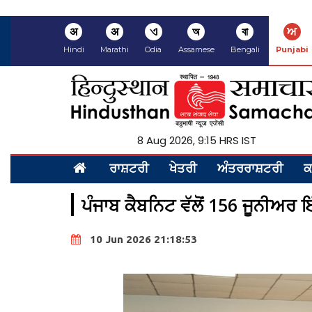
अ
अ
ଏ
অ
বা
ਅ
Hindi
Marathi
Odia
Assamese
Bengali
Punjabi
8 Aug 2026, 9:15 HRS IST
ਰਾਸ਼ਟਰੀ
ਖੇਤਰੀ
ਅੰਤਰਰਾਸ਼ਟਰੀ
ਕ
ਪੰਜਾਬ ਕੈਬਨਿਟ ਵੱਲੋਂ 156 ਜੂਨੀਅਰ ਇ
10 Jun 2026 21:18:53