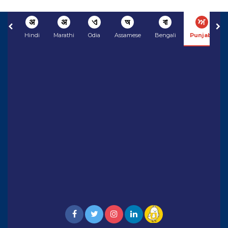
अ
अ
ଏ
অ
বা
ਅ
Hindi
Marathi
Odia
Assamese
Bengali
Punjabi