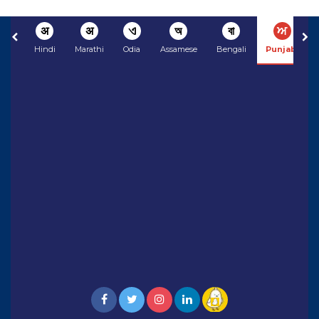
अ
अ
ଏ
অ
বা
ਅ
Hindi
Marathi
Odia
Assamese
Bengali
Punjabi