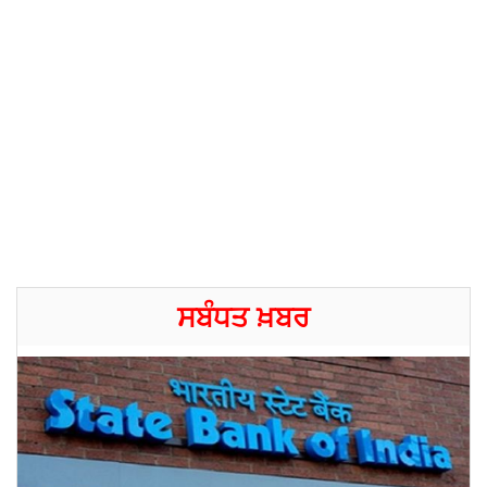
ਸਬੰਧਤ ਖ਼ਬਰ