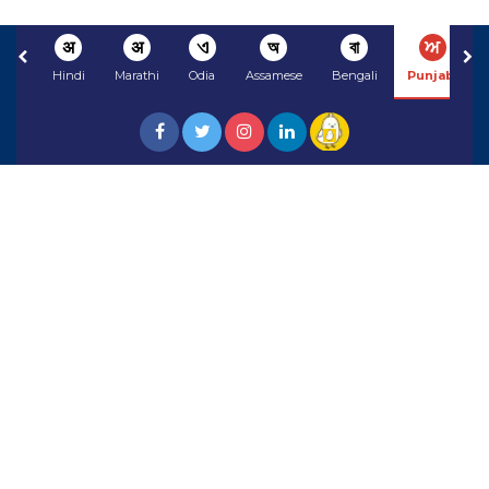
अ
अ
ଏ
অ
বা
ਅ
Hindi
Marathi
Odia
Assamese
Bengali
Punjabi