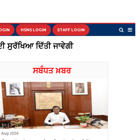
OGIN
HSNS LOGIN
STAFF LOGIN
ੀ ਸੁਰੱਖਿਆ ਦਿੱਤੀ ਜਾਵੇਗੀ
ਸਬੰਧਤ ਖ਼ਬਰ
5 Aug 2026