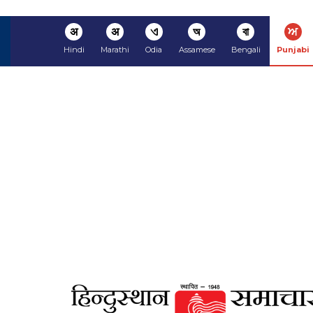
अ
अ
ଏ
অ
বা
ਅ
Hindi
Marathi
Odia
Assamese
Bengali
Punjabi