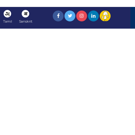
அ
अ
Tamil
Sanskrit