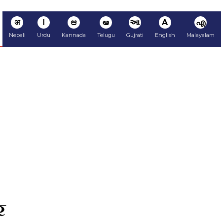
अ
ا
ಆ
ఆ
આ
A
എ
Nepali
Urdu
Kannada
Telugu
Gujrati
English
Malayalam