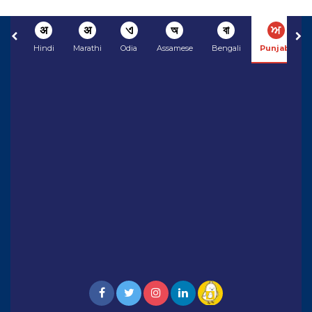
अ
अ
ଏ
অ
বা
ਅ
Hindi
Marathi
Odia
Assamese
Bengali
Punjabi