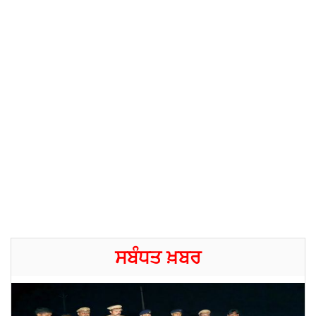
ਸਬੰਧਤ ਖ਼ਬਰ