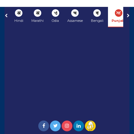
अ
अ
ଏ
অ
বা
ਅ
Hindi
Marathi
Odia
Assamese
Bengali
Punjabi