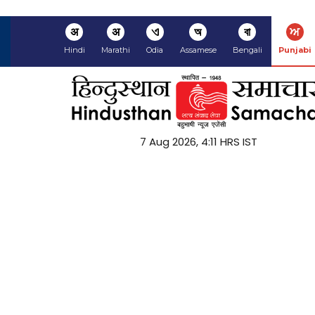
अ
अ
ଏ
অ
বা
ਅ
Hindi
Marathi
Odia
Assamese
Bengali
Punjabi
7 Aug 2026, 4:11 HRS IST