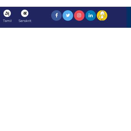
அ
अ
Tamil
Sanskrit