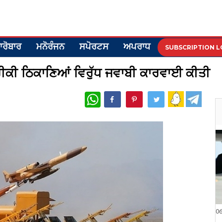
ਾਰੋਬਾਰ
ਮਨੋਰੰਜਨ
ਸਪੋਰਟਸ
ਅਪਰਾਧ
SUBSCRIPTION L
ਰੀਕੀ ਠਿਕਾਣਿਆਂ ਵਿਰੁੱਧ ਜਵਾਬੀ ਕਾਰਵਾਈ ਕੀਤੀ
WhatsApp
0