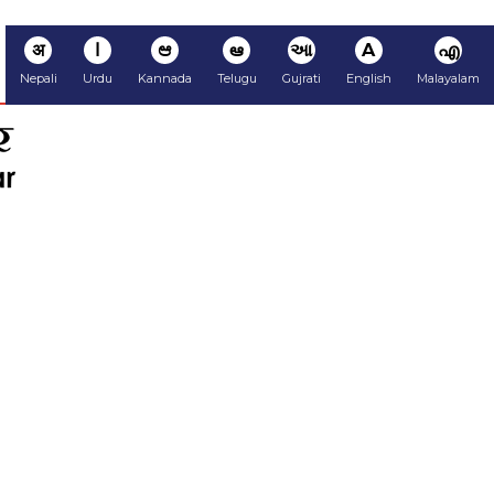
अ
ا
ಆ
ఆ
આ
A
എ
Nepali
Urdu
Kannada
Telugu
Gujrati
English
Malayalam