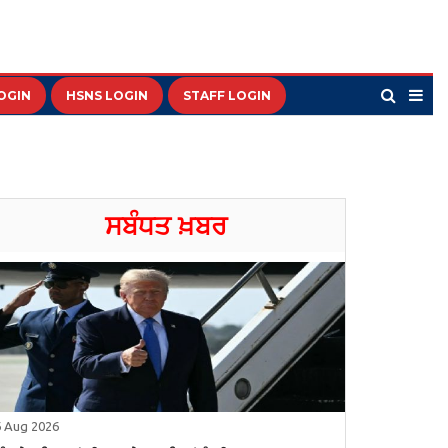
OGIN
HSNS LOGIN
STAFF LOGIN
ਸਬੰਧਤ ਖ਼ਬਰ
6 Aug 2026