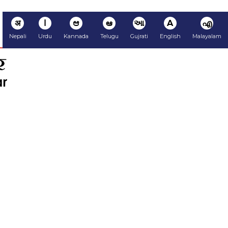
अ
ا
ಆ
ఆ
આ
A
എ
Nepali
Urdu
Kannada
Telugu
Gujrati
English
Malayalam