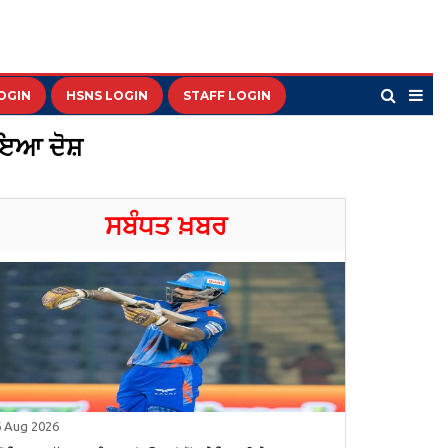
OGIN
HSNS LOGIN
STAFF LOGIN
ਾਇਆ ਦੋਸ਼
ਸਬੰਧਤ ਖ਼ਬਰ
6 Aug 2026