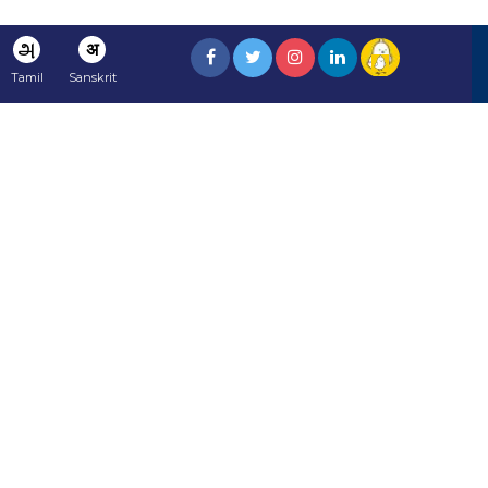
அ
अ
Tamil
Sanskrit