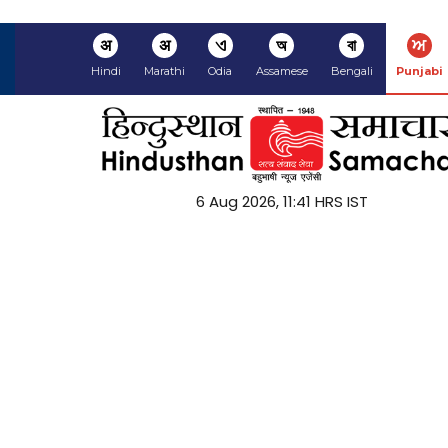
अ
अ
ଏ
অ
বা
ਅ
Hindi
Marathi
Odia
Assamese
Bengali
Punjabi
6 Aug 2026, 11:41 HRS IST