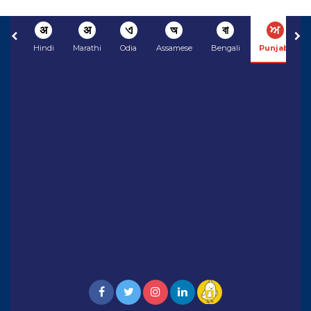
अ
अ
ଏ
অ
বা
ਅ
Hindi
Marathi
Odia
Assamese
Bengali
Punjabi