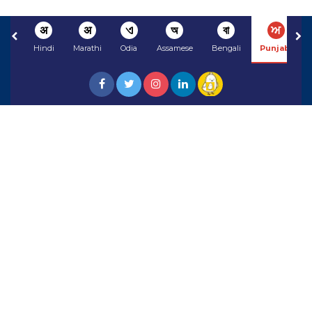
अ
अ
ଏ
অ
বা
ਅ
Hindi
Marathi
Odia
Assamese
Bengali
Punjabi