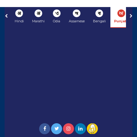
अ
अ
ଏ
অ
বা
ਅ
Hindi
Marathi
Odia
Assamese
Bengali
Punjabi