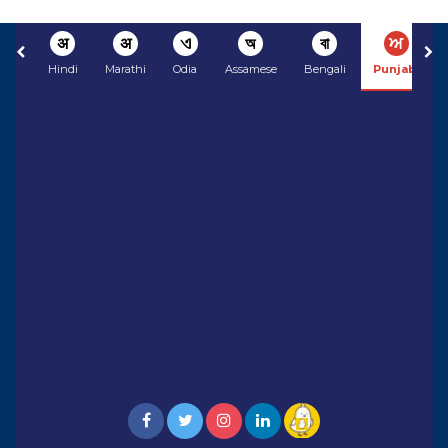
अ
अ
ଏ
অ
বা
ਅ
Hindi
Marathi
Odia
Assamese
Bengali
Punjabi