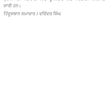
ਜਾਰੀ ਹਨ।
ਹਿੰਦੂਸਥਾਨ ਸਮਾਚਾਰ / ਦਵਿੰਦਰ ਸਿੰਘ