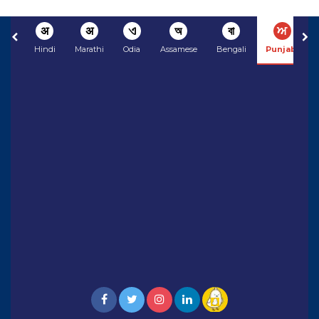
अ
अ
ଏ
অ
বা
ਅ
Hindi
Marathi
Odia
Assamese
Bengali
Punjabi