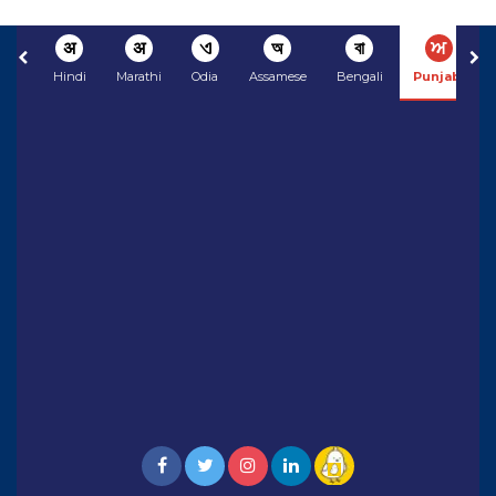
अ
अ
ଏ
অ
বা
ਅ
Hindi
Marathi
Odia
Assamese
Bengali
Punjabi