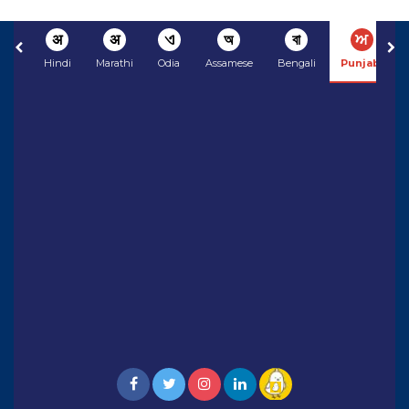
अ
अ
ଏ
অ
বা
ਅ
Hindi
Marathi
Odia
Assamese
Bengali
Punjabi