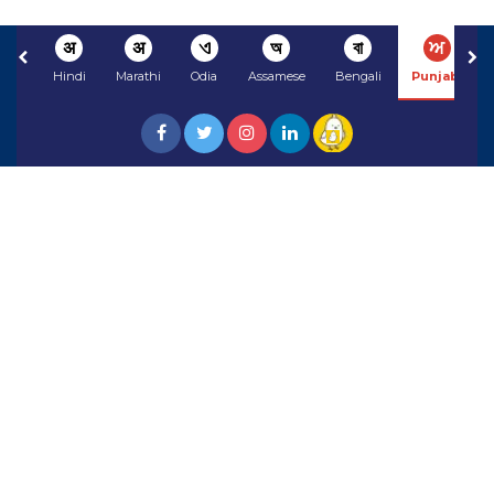
अ
अ
ଏ
অ
বা
ਅ
Hindi
Marathi
Odia
Assamese
Bengali
Punjabi