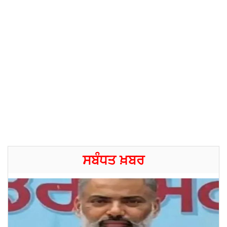
ਸਬੰਧਤ ਖ਼ਬਰ