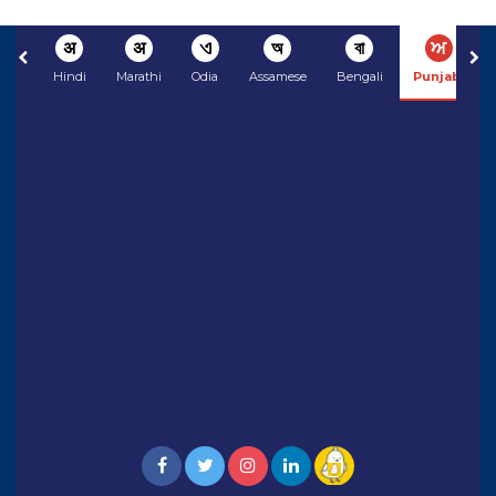
अ
अ
ଏ
অ
বা
ਅ
Hindi
Marathi
Odia
Assamese
Bengali
Punjabi